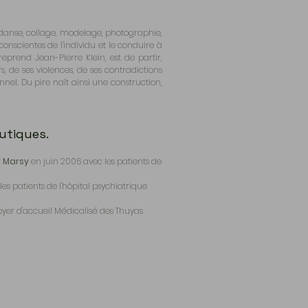
e, danse, collage, modelage, photographie,
nscientes de l'individu et le conduire à
eprend Jean-Pierre Klein, est de partir,
, de ses violences, de ses contradictions
el. Du pire naît ainsi une construction,
eutiques.
 Marsy
en juin 2006 avec les patients de
les patients de l'hôpital psychiatrique
foyer d'accueil Médicalisé des Thuyas