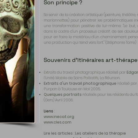
Son principe ?
Se servir de la création artistique (peinture, théâtr
marionnettes) pour pénétrer les problématiques inco
une transformation positive de lui-même. "Le but, r
dans le cadre d'un processus créatif, de ses douleurs
pour en faire le matériau d'un cheminement personn
une production qui tend vers l'art." (Stéphanie Torre)
Souvenirs d'itinéraires art-thérap
Extraits du travail photographique réalisé par
Edgar
l'Unité Mobile de Soins Palliatifs, La Réunion.
Extraits d'un travail photographique
réalisé par 
Purpan à Toulouse en Mai 2005.
Quelques portraits
réalisés pour les résidents du 
(Gers) Avril 2008.
Liens
:
www.inecat.org
www.cles.com
Lire les articles : Les ateliers de la thérapie