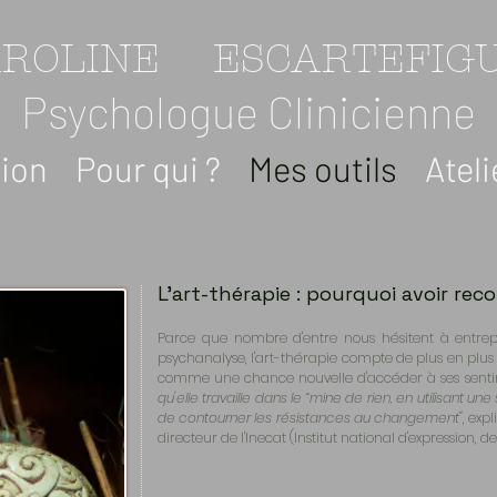
AROLINE ESCARTEFIG
Psychologue Clinicienne
ion
Pour qui ?
Mes outils
Atel
L'art-thérapie : pourquoi avoir rec
Parce que nombre d'entre nous hésitent à entre
psychanalyse, l'art-thérapie compte de plus en plus d
comme une chance nouvelle d'accéder à ses sentim
qu'elle travaille dans le “mine de rien, en utilisant u
de contourner les résistances au changement"
, exp
directeur de l'Inecat (Institut national d'expression, de