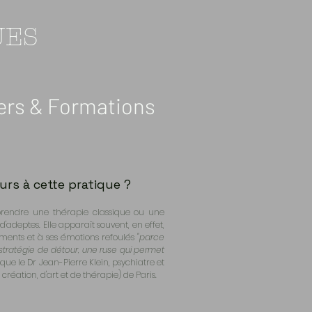
UES
iers & Formations
ours à cette pratique ?
prendre une thérapie classique ou une
'adeptes. Elle apparaît souvent, en effet,
ents et à ses émotions refoulés
"parce
ne stratégie de détour, une ruse qui permet
lique le Dr Jean-Pierre Klein, psychiatre et
 création, d'art et de thérapie) de Paris.